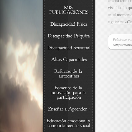
(buena tempera
visualice lo q
en el momento 
siguiente: «Cie
Publicado p
comportamien