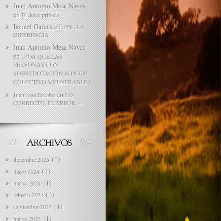
Juan Antonio Mesa Navas
en
El dolor privado.-
Ismael Garcés
en
15%, LA
DIFERENCIA
Juan Antonio Mesa Navas
en
¿POR QUÉ LAS
PERSONAS CON
SOBREDOTACIÓN SON UN
COLECTIVO VULNERABLE?
en
Juan José Encabo
LO
CORRECTO, EL ERROR. –
(1)
diciembre 2025
(1)
mayo 2024
(1)
marzo 2024
(1)
febrero 2024
(1)
septiembre 2023
(1)
marzo 2023