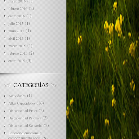
(1)
marzo 2016
(2)
febrero 2016
(1)
enero 2016
(1)
julio 2015
(1)
junio 2015
(1)
abril 2015
(1)
marzo 2015
(2)
febrero 2015
(3)
enero 2015
(1)
Actividades
(16)
Altas Capacidades
(2)
Discapacidad Física
(2)
Discapacidad Psíquica
(2)
Discapacidad Sensorial
Educación emocional y
comportamiento social
(8)