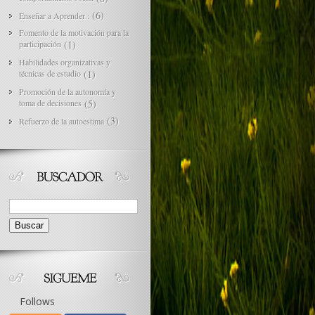
(6)
Enseñar a Aprender :
Fomento de la motivación para la
participación
(1)
Habilidades organizativas y
técnicas de estudio
(1)
Promoción de la autonomía y
toma de decisiones
(5)
(3)
Refuerzo de la autoestima
Buscar:
Follows