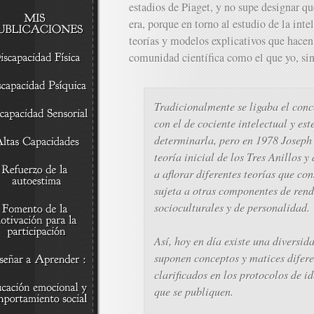
estadios de Piaget, y no supe designar q
era, porque en torno al estudio de la inte
teorías y modelos explicativos que hacen 
comunidad científica como el que yo, sin
Tradicionalmente se ligaba el con
con el de cociente intelectual y est
determinarla, pero en 1978 Joseph
teoría inicial de los Tres Anillos y
a aflorar diferentes teorías que co
sujeta a otras componentes de rend
socioculturales y de personalidad.
Así, hoy en día existe una diversid
suponen conceptos y matices difer
clarificados en los protocolos de i
que se publiquen.