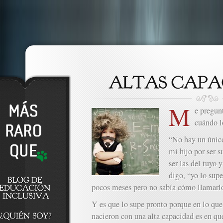
M
e pregun
cuándo l
“No hay un único 
mi hijo por ser 
ser las del tuyo 
digo, “yo lo sup
pocos meses pero no sabía cómo llamarlo
Y es que lo supe pronto porque en lo que
nacieron con una alta capacidad es en qu